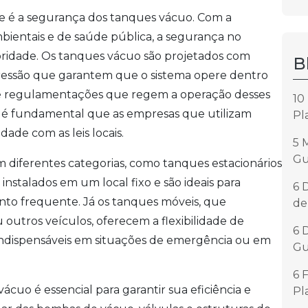
e é a segurança dos tanques vácuo. Com a
entais e de saúde pública, a segurança no
ridade. Os tanques vácuo são projetados com
B
pressão que garantem que o sistema opere dentro
as e regulamentações que regem a operação desses
10
e é fundamental que as empresas que utilizam
Pl
de com as leis locais.
5 
Gu
 diferentes categorias, como tanques estacionários
instalados em um local fixo e são ideais para
6 
o frequente. Já os tanques móveis, que
de
outros veículos, oferecem a flexibilidade de
6 
 indispensáveis em situações de emergência ou em
Gu
6 
o é essencial para garantir sua eficiência e
Pl