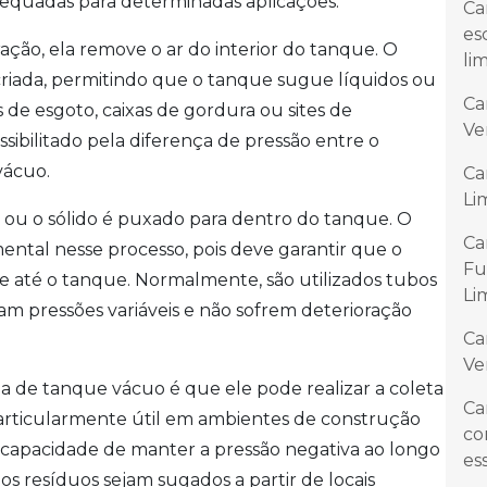
dequadas para determinadas aplicações.
Ca
es
ção, ela remove o ar do interior do tanque. O
li
criada, permitindo que o tanque sugue líquidos ou
Ca
de esgoto, caixas de gordura ou sites de
Ve
sibilitado pela diferença de pressão entre o
vácuo.
Ca
Li
o ou o sólido é puxado para dentro do tanque. O
Ca
ntal nesse processo, pois deve garantir que o
Fu
te até o tanque. Normalmente, são utilizados tubos
Li
am pressões variáveis e não sofrem deterioração
Ca
Ve
ma de tanque vácuo é que ele pode realizar a coleta
Ca
 particularmente útil em ambientes de construção
co
a capacidade de manter a pressão negativa ao longo
es
s resíduos sejam sugados a partir de locais