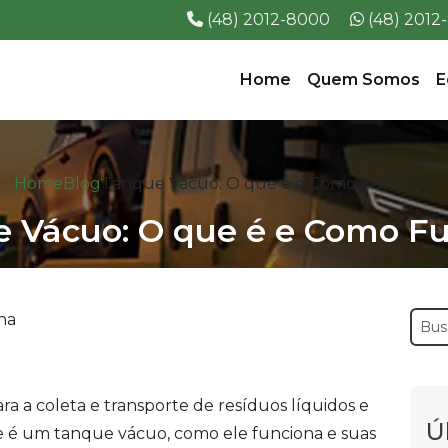
(48) 2012-8000
(48) 201
Home
Quem Somos
E
Home
Blog
Tanque Vácuo: O que é e Como Funciona
 Vácuo: O que é e Como F
 a coleta e transporte de resíduos líquidos e
Ú
que é um tanque vácuo, como ele funciona e suas