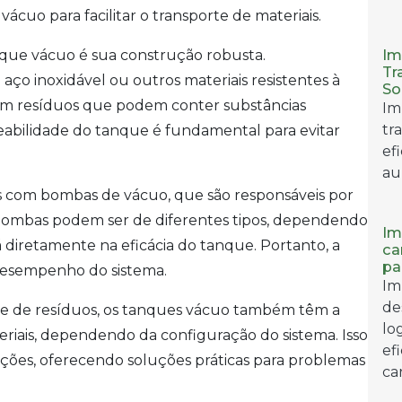
ácuo para facilitar o transporte de materiais.
Im
que vácuo é sua construção robusta.
Tr
aço inoxidável ou outros materiais resistentes à
So
m resíduos que podem conter substâncias
Im
tr
meabilidade do tanque é fundamental para evitar
ef
au
com bombas de vácuo, que são responsáveis por
as bombas podem ser de diferentes tipos, dependendo
Im
rá diretamente na eficácia do tanque. Portanto, a
ca
pa
desempenho do sistema.
Im
de
te de resíduos, os tanques vácuo também têm a
lo
eriais, dependendo da configuração do sistema. Isso
ef
tuações, oferecendo soluções práticas para problemas
ca