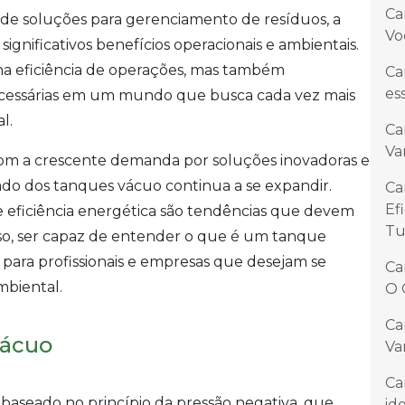
Ca
 de soluções para gerenciamento de resíduos, a
Vo
gnificativos benefícios operacionais e ambientais.
a eficiência de operações, mas também
Ca
es
necessárias em um mundo que busca cada vez mais
l.
Ca
Va
com a crescente demanda por soluções inovadoras e
ado dos tanques vácuo continua a se expandir.
Ca
Ef
 eficiência energética são tendências que devem
Tu
sso, ser capaz de entender o que é um tanque
l para profissionais e empresas que desejam se
Ca
mbiental.
O 
Ca
Vácuo
Va
Ca
aseado no princípio da pressão negativa, que
id