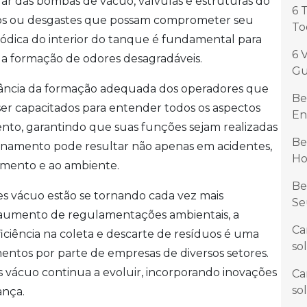
gular das bombas de vácuo, válvulas e estruturas do
6 
nos ou desgastes que possam comprometer seu
To
iódica do interior do tanque é fundamental para
6 
e a formação de odores desagradáveis.
Gu
tância da formação adequada dos operadores que
Be
r capacitados para entender todos os aspectos
En
nto, garantindo que suas funções sejam realizadas
Be
reinamento pode resultar não apenas em acidentes,
Ho
mento e ao ambiente.
Be
es vácuo estão se tornando cada vez mais
Se
aumento de regulamentações ambientais, a
Ca
ciência na coleta e descarte de resíduos é uma
so
mentos por parte de empresas de diversos setores.
es vácuo continua a evoluir, incorporando inovações
Ca
so
nça.