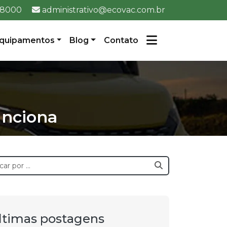
2-8000
administrativo@ecovac.com.br
quipamentos
Blog
Contato
unciona
ltimas postagens