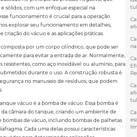
tu
s e sólidos, com um enfoque especial na
sse funcionamento é crucial para a operação
Ca
amos explorar seu funcionamento em detalhes,
ef
de criação do vácuo e as aplicações práticas.
Ca
na
 composta por um corpo cilíndrico, que pode ser
ticamente para evitar a entrada de ar. Normalmente,
Ca
s resistentes, como aço inoxidável ou alumínio, para
Ef
 submetidos durante o uso. A construção robusta é
Re
 a segurança no manuseio de resíduos, que podem
Ca
s.
ef
tu
tanque vácuo é a bomba de vácuo. Essa bomba é
ses da câmara do tanque, criando um ambiente de
Ca
es
 de bombas de vácuo, incluindo bombas de palhetas
li
iafragma. Cada uma delas possui características