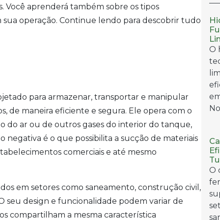
es. Você aprenderá também sobre os tipos
Hi
em sua operação. Continue lendo para descobrir tudo
Fu
Li
O 
te
li
ef
em
tado para armazenar, transportar e manipular
No.
dos, de maneira eficiente e segura. Ele opera com o
 do ar ou de outros gases do interior do tanque,
 negativa é o que possibilita a sucção de materiais
Ca
Ef
estabelecimentos comerciais e até mesmo
Tu
O 
fe
dos em setores como saneamento, construção civil,
su
. O seu design e funcionalidade podem variar de
se
dos compartilham a mesma característica
sa