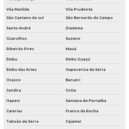
Vila Matilde
Vila Prudente
São Caetano do sul
São Bernardo do Campo
Santo André
Diadema
Guarulhos
Suzano
Ribeirão Pires
Mauá
Embu
Embu Guaçú
Embu das Artes
Itapecerica da Serra
Osasco
Barueri
Jandira
Cotia
Itapevi
Santana de Parnaíba
Caierias
Franco da Rocha
Taboão da Serra
Cajamar