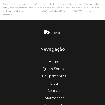
O conteúdo do texto desta página é de direito reservado. Sua reprodução, parcial ou
total, mesmo citando nossos links, é proibida sem a autorização do autor. Crime de
violação de direito autoral – artigo 184 do Código Penal –
Lei 9610/98 - Lei de direitos
autorais
.
Navegação
Home
Quem Somos
Equipamentos
Blog
Contato
Informações