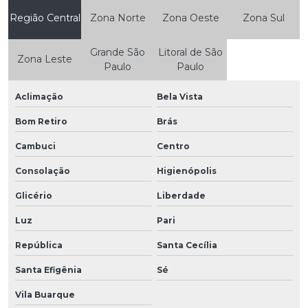
Região Central
Zona Norte
Zona Oeste
Zona Sul
Grande São
Litoral de São
Zona Leste
Paulo
Paulo
Aclimação
Bela Vista
Bom Retiro
Brás
Cambuci
Centro
Consolação
Higienópolis
Glicério
Liberdade
Luz
Pari
República
Santa Cecília
Santa Efigênia
Sé
Vila Buarque