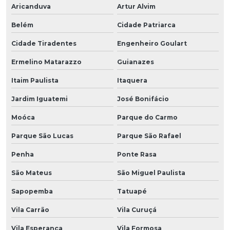
Aricanduva
Artur Alvim
Belém
Cidade Patriarca
Cidade Tiradentes
Engenheiro Goulart
Ermelino Matarazzo
Guianazes
Itaim Paulista
Itaquera
Jardim Iguatemi
José Bonifácio
Moóca
Parque do Carmo
Parque São Lucas
Parque São Rafael
Penha
Ponte Rasa
São Mateus
São Miguel Paulista
Sapopemba
Tatuapé
Vila Carrão
Vila Curuçá
Vila Esperança
Vila Formosa