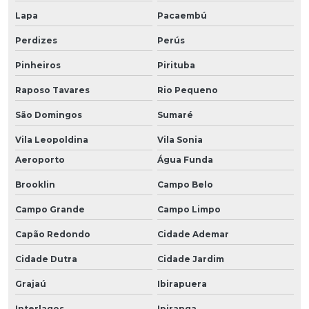
Lapa
Pacaembú
Perdizes
Perús
Pinheiros
Pirituba
Raposo Tavares
Rio Pequeno
São Domingos
Sumaré
Vila Leopoldina
Vila Sonia
Aeroporto
Água Funda
Brooklin
Campo Belo
Campo Grande
Campo Limpo
Capão Redondo
Cidade Ademar
Cidade Dutra
Cidade Jardim
Grajaú
Ibirapuera
Interlagos
Ipiranga