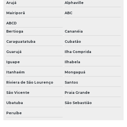
Arujá
Alphaville
Mairiporã
ABC
ABCD
Bertioga
Cananéia
Caraguatatuba
Cubatão
Guarujá
Ilha Comprida
Iguape
Ilhabela
Itanhaém
Mongaguá
Riviera de São Lourenço
Santos
São Vicente
Praia Grande
Ubatuba
São Sebastião
Peruíbe