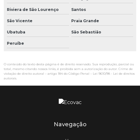
Riviera de São Lourenço
Santos
São Vicente
Praia Grande
Ubatuba
São Sebastião
Peruíbe
O conteúdo do texto desta página é de direito reservado. Sua reprodução, parcial ou
total, mesmo citando nossos links, é proibida sem a autorização do autor. Crime de
violação de direito autoral – artigo 184 do Código Penal –
Lei 9610/98 - Lei de direitos
autorais
.
Navegação