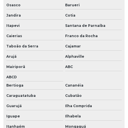
Osasco
Barueri
Jandira
Cotia
Itapevi
Santana de Parnaíba
Caierias
Franco da Rocha
Taboão da Serra
Cajamar
Arujá
Alphaville
Mairiporã
ABC
ABCD
Bertioga
Cananéia
Caraguatatuba
Cubatão
Guarujá
Ilha Comprida
Iguape
Ilhabela
Itanhaém
Mongaguá