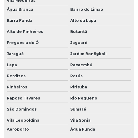
Vila Medeiros
Água Branca
Bairro do Limão
Barra Funda
Alto da Lapa
Alto de Pinheiros
Butantã
Freguesia do Ó
Jaguaré
Jaraguá
Jardim Bonfiglioli
Lapa
Pacaembú
Perdizes
Perús
Pinheiros
Pirituba
Raposo Tavares
Rio Pequeno
São Domingos
Sumaré
Vila Leopoldina
Vila Sonia
Aeroporto
Água Funda