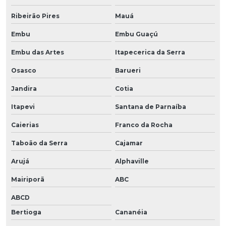
Ribeirão Pires
Mauá
Embu
Embu Guaçú
Embu das Artes
Itapecerica da Serra
Osasco
Barueri
Jandira
Cotia
Itapevi
Santana de Parnaíba
Caierias
Franco da Rocha
Taboão da Serra
Cajamar
Arujá
Alphaville
Mairiporã
ABC
ABCD
Bertioga
Cananéia