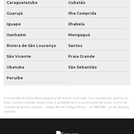
Caraguatatuba
Cubatão
Guarujá
Ilha Comprida
Iguape
Ilhabela
Itanhaém
Mongaguá
Riviera de São Lourenço
Santos
São Vicente
Praia Grande
Ubatuba
São Sebastião
Peruíbe
O conteúdo do texto desta página é de direito reservado. Sua reprodução, parcial ou
total, mesmo citando nossos links, é proibida sem a autorização do autor. Crime de
violação de direito autoral – artigo 184 do Código Penal –
Lei 9610/98 - Lei de direitos
autorais
.