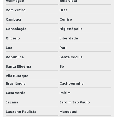
Aclimação
Bela Vista
Bom Retiro
Brás
Cambuci
Centro
Consolação
Higienópolis
Glicério
Liberdade
Luz
Pari
República
Santa Cecília
Santa Efigênia
Sé
Vila Buarque
Brasilândia
Cachoeirinha
Casa Verde
Imirim
Jaçanã
Jardim São Paulo
Lauzane Paulista
Mandaqui