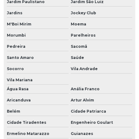
Jardim Paulistano
Jardim São Luiz
Jardins
Jockey Club
M'Boi Mirim
Moema
Morumbi
Parelheiros
Pedreira
Sacomã
Santo Amaro
Saúde
Socorro
Vila Andrade
Vila Mariana
Água Rasa
Anália Franco
Aricanduva
Artur Alvim
Belém
Cidade Patriarca
Cidade Tiradentes
Engenheiro Goulart
Ermelino Matarazzo
Guianazes