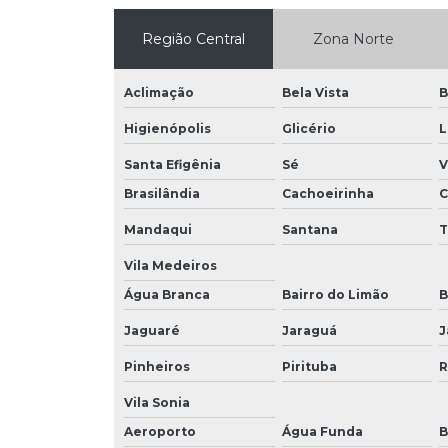
Região Central
Zona Norte
Aclimação
Bela Vista
B
Higienópolis
Glicério
L
Santa Efigênia
Sé
V
Brasilândia
Cachoeirinha
C
Mandaqui
Santana
Vila Medeiros
Água Branca
Bairro do Limão
B
Jaguaré
Jaraguá
J
Pinheiros
Pirituba
R
Vila Sonia
Aeroporto
Água Funda
B