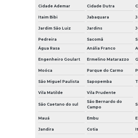
Cidade Ademar
Cidade Dutra
C
Itaim Bibi
Jabaquara
J
Jardim São Luiz
Jardins
J
Pedreira
Sacomã
S
Água Rasa
Anália Franco
A
Engenheiro Goulart
Ermelino Matarazzo
G
Moóca
Parque do Carmo
P
São Miguel Paulista
Sapopemba
T
Vila Matilde
Vila Prudente
São Bernardo do
São Caetano do sul
S
Campo
Mauá
Embu
E
Jandira
Cotia
I