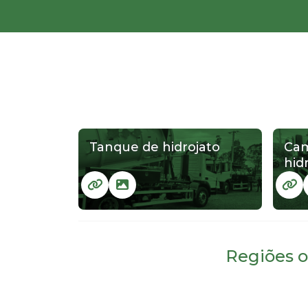
Tanque de hidrojato
Cam
hid
Regiões o