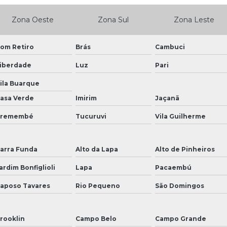
Zona Oeste
Zona Sul
Zona Leste
om Retiro
Brás
Cambuci
iberdade
Luz
Pari
ila Buarque
asa Verde
Imirim
Jaçanã
Tremembé
Tucuruvi
Vila Guilherme
arra Funda
Alto da Lapa
Alto de Pinheiros
ardim Bonfiglioli
Lapa
Pacaembú
aposo Tavares
Rio Pequeno
São Domingos
rooklin
Campo Belo
Campo Grande