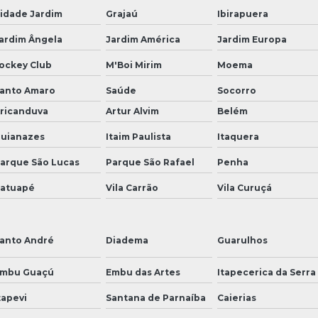
idade Jardim
Grajaú
Ibirapuera
ardim Ângela
Jardim América
Jardim Europa
ockey Club
M'Boi Mirim
Moema
anto Amaro
Saúde
Socorro
ricanduva
Artur Alvim
Belém
uianazes
Itaim Paulista
Itaquera
arque São Lucas
Parque São Rafael
Penha
atuapé
Vila Carrão
Vila Curuçá
anto André
Diadema
Guarulhos
mbu Guaçú
Embu das Artes
Itapecerica da Serra
tapevi
Santana de Parnaíba
Caierias