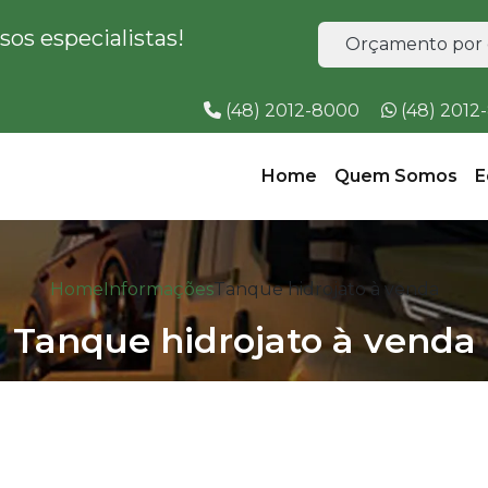
os especialistas!
Orçamento por 
(48) 2012-8000
(48) 201
Home
Quem Somos
E
Home
Informações
Tanque hidrojato à venda
Tanque hidrojato à venda