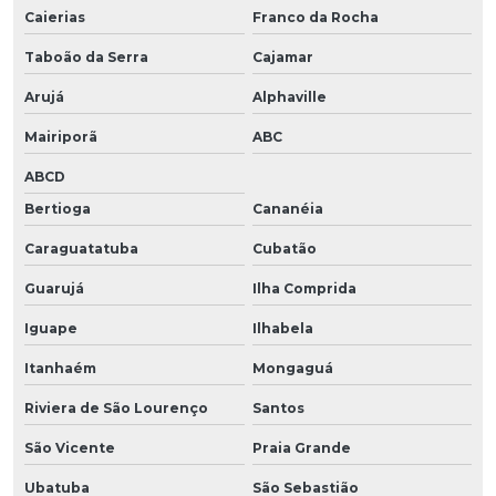
Caierias
Franco da Rocha
Taboão da Serra
Cajamar
Arujá
Alphaville
Mairiporã
ABC
ABCD
Bertioga
Cananéia
Caraguatatuba
Cubatão
Guarujá
Ilha Comprida
Iguape
Ilhabela
Itanhaém
Mongaguá
Riviera de São Lourenço
Santos
São Vicente
Praia Grande
Ubatuba
São Sebastião