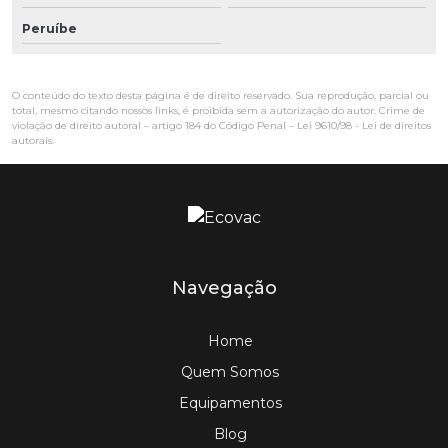
Peruíbe
O conteúdo do texto desta página é de direito reservado. Sua reprodução, parcial ou
total, mesmo citando nossos links, é proibida sem a autorização do autor. Crime de
violação de direito autoral – artigo 184 do Código Penal –
Lei 9610/98 - Lei de direitos
autorais
.
Navegação
Home
Quem Somos
Equipamentos
Blog